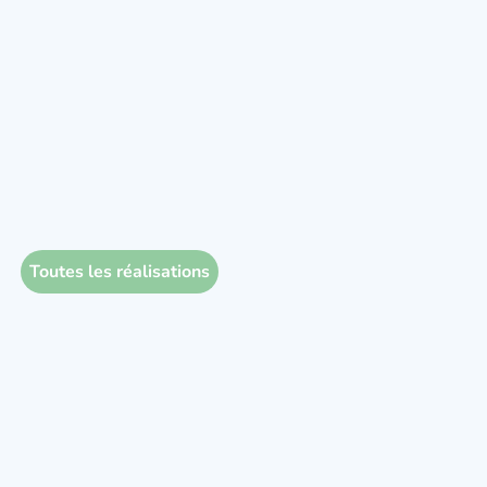
Toutes les réalisations
Réalisations 2025 Hérault
Suivi piézométrique sur le site d’une carrière Argelliers
Implantation et dimensionnement de forages domestiques
pour l’alimentation en eau de résidences privées Béziers
Recherche d’eau Béziers Recherche d’eau, implantation et